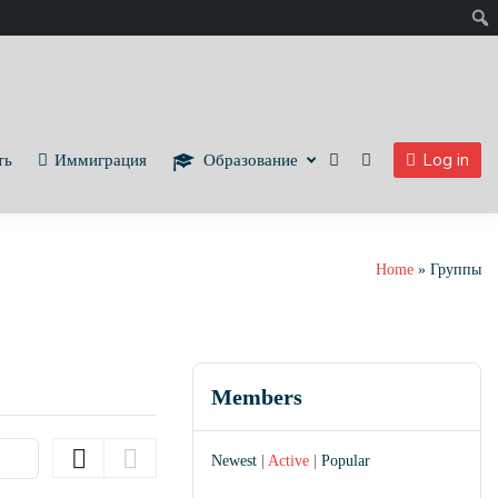
Уведомле
Log in
ть
Иммиграция
Образование
Home
Группы
Members
Newest
|
Active
|
Popular