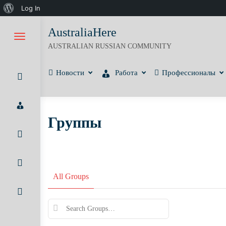
О
Log In
Skip
WordPress
AustraliaHere
to
AUSTRALIAN RUSSIAN COMMUNITY
content
Новости
Работа
Профессионалы
Группы
All Groups
Search
Groups…