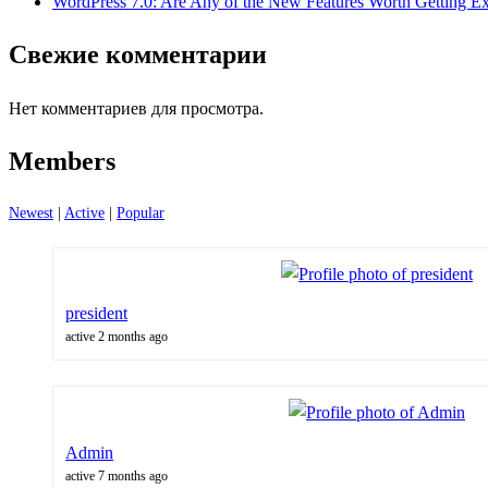
WordPress 7.0: Are Any of the New Features Worth Getting E
Свежие комментарии
Нет комментариев для просмотра.
Members
Newest
|
Active
|
Popular
president
active 2 months ago
Admin
active 7 months ago