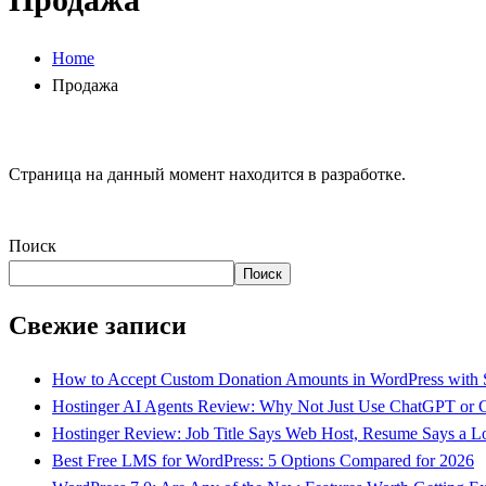
Home
Продажа
Страница на данный момент находится в разработке.
Поиск
Поиск
Свежие записи
How to Accept Custom Donation Amounts in WordPress with S
Hostinger AI Agents Review: Why Not Just Use ChatGPT or 
Hostinger Review: Job Title Says Web Host, Resume Says a L
Best Free LMS for WordPress: 5 Options Compared for 2026