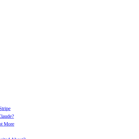
tripe
Claude?
ot More