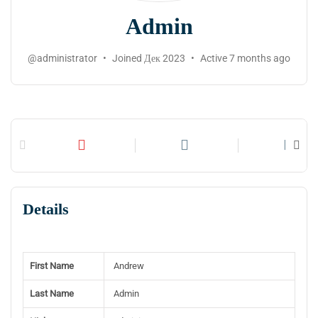
Admin
@administrator
•
Joined Дек 2023
•
Active 7 months ago
Profile
Timeline
Connections
Details
First Name
Andrew
Last Name
Admin