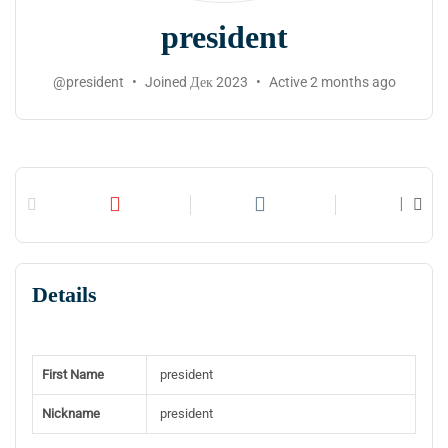
president
@president
•
Joined Дек 2023
•
Active 2 months ago
Profile
Timeline
Connections
Details
First Name
president
Nickname
president