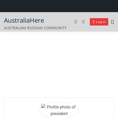
Skip
AustraliaHere
to
Log in
AUSTRALIAN RUSSIAN COMMUNITY
content