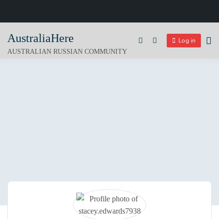
Skip
AustraliaHere
to
Log in
AUSTRALIAN RUSSIAN COMMUNITY
content