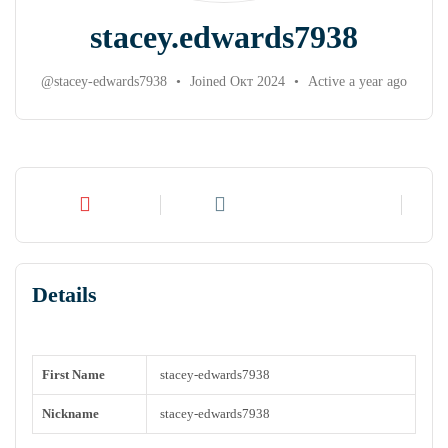
stacey.edwards7938
@stacey-edwards7938
•
Joined Окт 2024
•
Active a year ago
Profile
Timeline
C
Details
Groups
Videos
First Name
stacey-edwards7938
Forums
Documents
Nickname
stacey-edwards7938