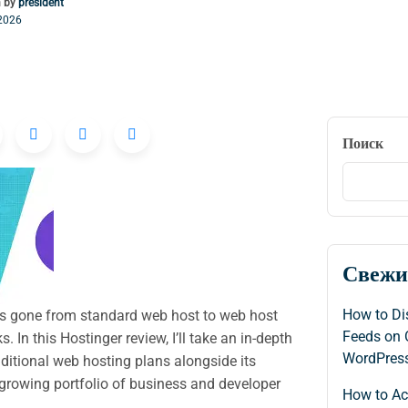
n by
president
2026
Поиск
Свежи
How to Di
s gone from standard web host to web host
Feeds on 
s. In this Hostinger review, I’ll take an in-depth
WordPres
raditional web hosting plans alongside its
 growing portfolio of business and developer
How to A