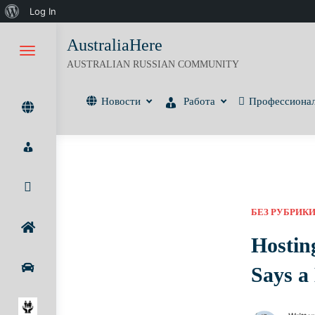
О
Log In
Skip
WordPress
AustraliaHere
to
content
AUSTRALIAN RUSSIAN COMMUNITY
Новости
Работа
Профессиона
БЕЗ РУБРИК
Hostin
Says a