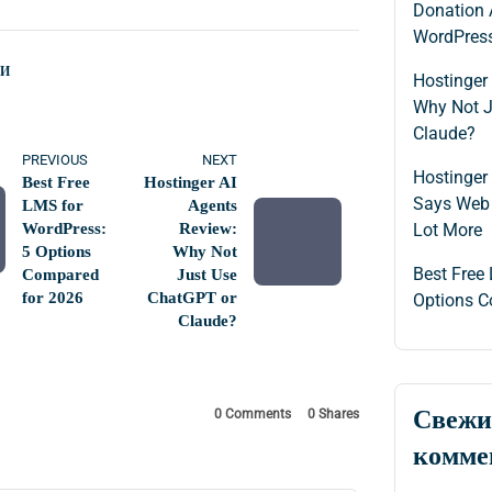
Donation 
WordPress
КИ
Hostinger
Why Not J
Claude?
PREVIOUS
NEXT
Hostinger 
Best Free
Hostinger AI
Says Web 
LMS for
Agents
WordPress:
Review:
Lot More
5 Options
Why Not
Best Free
Compared
Just Use
for 2026
ChatGPT or
Options C
Claude?
Свежи
0 Comments
0
Shares
комме