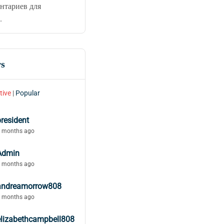
нтариев для
.
s
tive
|
Popular
president
 months ago
Admin
 months ago
andreamorrow808
 months ago
elizabethcampbell808