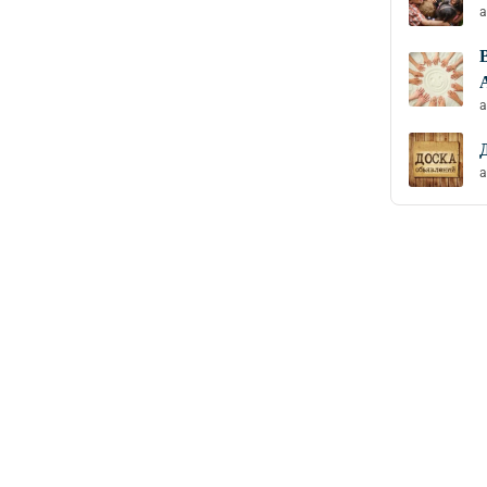
a
a
a