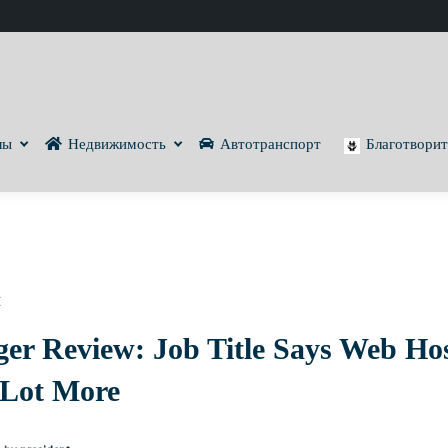
лы
Недвижимость
Автотранспорт
Благотворит
И
ger Review: Job Title Says Web Ho
 Lot More