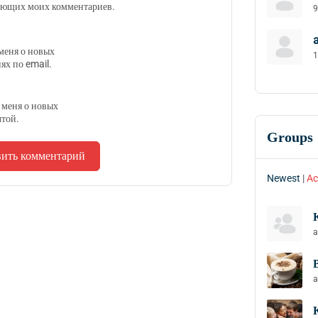
ующих моих комментариев.
9
меня о новых
1
ях по email.
 меня о новых
чтой.
Groups
Newest
|
Ac
a
a