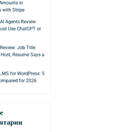
Amounts in
 with Stripe
 AI Agents Review:
ust Use ChatGPT or
Review: Job Title
Host, Resume Says a
 LMS for WordPress: 5
ompared for 2026
е
нтарии