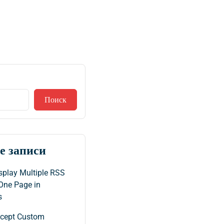
Поиск
е записи
splay Multiple RSS
One Page in
s
ccept Custom