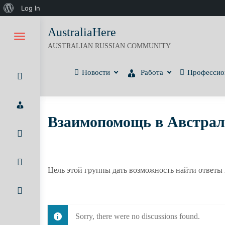
О
Log In
Skip
WordPress
AustraliaHere
to
AUSTRALIAN RUSSIAN COMMUNITY
content
Новости
Работа
Профессио
Взаимопомощь в Австра
Цель этой группы дать возможность найти ответы
Sorry, there were no discussions found.