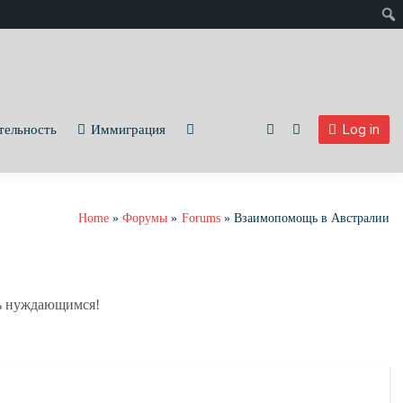
Уведомле
Log in
тельность
Иммиграция
Home
Форумы
Forums
Взаимопомощь в Австралии
щь нуждающимся!